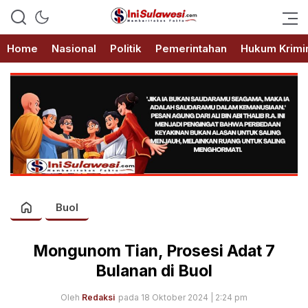
Memberitakan Fakta
IniSulawesi.com
Home
Nasional
Politik
Pemerintahan
Hukum Krimi
Buol
Mongunom Tian, Prosesi Adat 7
Bulanan di Buol
Oleh
Redaksi
pada 18 Oktober 2024 | 2:24 pm