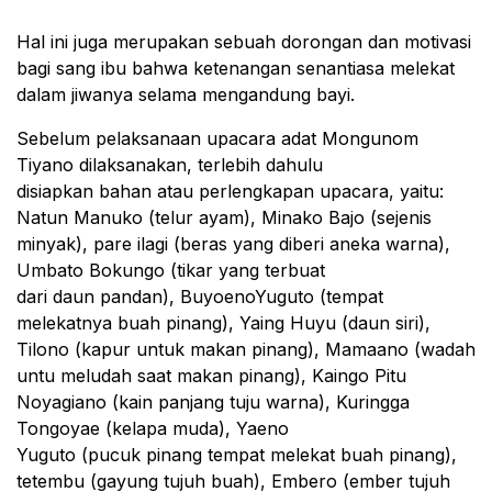
Hal ini juga merupakan sebuah dorongan dan motivasi
bagi sang ibu bahwa ketenangan senantiasa melekat
dalam jiwanya selama mengandung bayi.
Sebelum pelaksanaan upacara adat Mongunom
Tiyano dilaksanakan, terlebih dahulu
disiapkan bahan atau perlengkapan upacara, yaitu:
Natun Manuko (telur ayam), Minako Bajo (sejenis
minyak), pare ilagi (beras yang diberi aneka warna),
Umbato Bokungo (tikar yang terbuat
dari daun pandan), BuyoenoYuguto (tempat
melekatnya buah pinang), Yaing Huyu (daun siri),
Tilono (kapur untuk makan pinang), Mamaano (wadah
untu meludah saat makan pinang), Kaingo Pitu
Noyagiano (kain panjang tuju warna), Kuringga
Tongoyae (kelapa muda), Yaeno
Yuguto (pucuk pinang tempat melekat buah pinang),
tetembu (gayung tujuh buah), Embero (ember tujuh