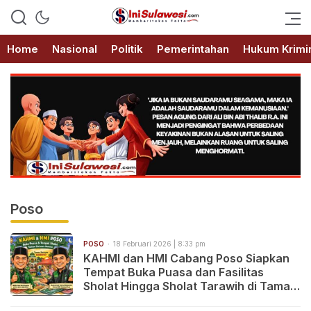
Memberitakan Fakta
IniSulawesi.com
Home
Nasional
Politik
Pemerintahan
Hukum Krimi
Poso
POSO
18 Februari 2026 | 8:33 pm
KAHMI dan HMI Cabang Poso Siapkan
Tempat Buka Puasa dan Fasilitas
Sholat Hingga Sholat Tarawih di Taman
Sintuwu Maroso