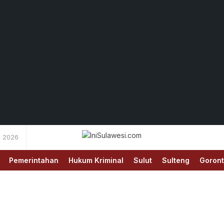
s 2026
Memberitakan Fakta
IniSulawesi.com
Pemerintahan
Hukum Kriminal
Sulut
Sulteng
Goront