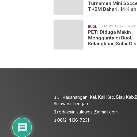
Turnamen Mini Socc
TKBM Bahari, 14 Klub
Perebutkan Gelar Ju
5 Agustus 2026 | 12:44
BUOL
PETI Diduga Makin
Menggurita di Buol,
Kelangkaan Solar Disi
Berkaitan dengan Op
Puluhan Excavator
Jl. Kasanangan, Kel. Kali Kec. Biau Kab.B
Sulawesi Tengah
redaksiinisulawesi@gmail.com
0812-4136-7231