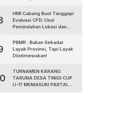
dan Aktivis Desak Evaluasi
Plt Dirut dan Tegakkan UU
HMI Cabang Buol Tanggapi
8
Pers
Evaluasi CFD: Usul
Pemindahan Lokasi dan
Libatkan Komunitas
Olahraga
PBMR : Bukan Sekadar
9
Layak Provinsi, Tapi Layak
Diistimewakan!
TURNAMEN KARANG
10
TARUNA DESA TINIGI CUP
U-17 MEMASUKI PARTAI
FINAL, PANITIA AJAK
MASYARAKAT JAGA
KEAMANAN DAN
SPORTIVITAS