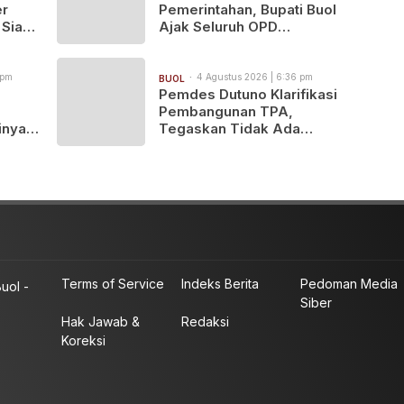
er
Pemerintahan, Bupati Buol
 Siap
Ajak Seluruh OPD
ara
Maksimalkan Capaian
MCSP 2026
 pm
4 Agustus 2026 | 6:36 pm
BUOL
Pemdes Dutuno Klarifikasi
Pembangunan TPA,
nyalir
Tegaskan Tidak Ada
erasi
Pemotongan Anggaran
Terms of Service
Indeks Berita
Pedoman Media
uol -
Siber
Hak Jawab &
Redaksi
Koreksi