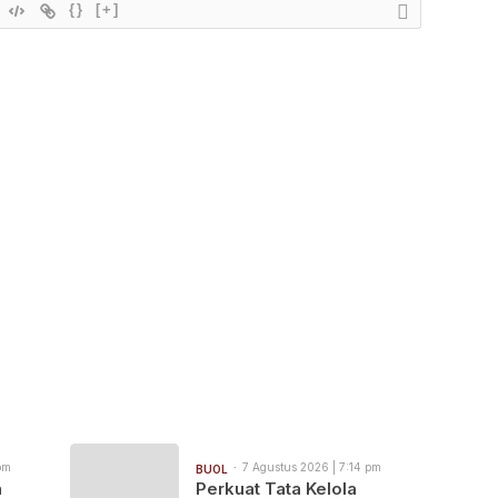
{}
[+]
pm
7 Agustus 2026 | 7:14 pm
BUOL
n
Perkuat Tata Kelola