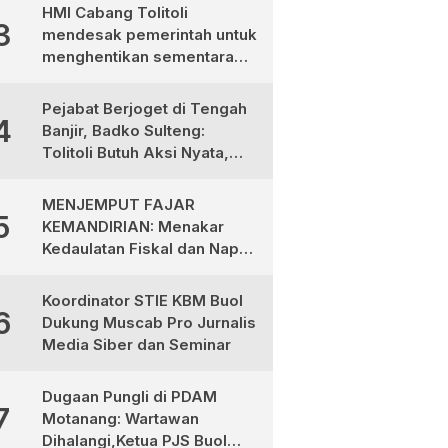
Desa
HMI Cabang Tolitoli
3
mendesak pemerintah untuk
menghentikan sementara
program MBG
Pejabat Berjoget di Tengah
4
Banjir, Badko Sulteng:
Tolitoli Butuh Aksi Nyata,
Bukan Aksi Panggung!
MENJEMPUT FAJAR
5
KEMANDIRIAN: Menakar
Kedaulatan Fiskal dan Napas
Ekonomi di Tanah Totabuan
Koordinator STIE KBM Buol
6
Dukung Muscab Pro Jurnalis
Media Siber dan Seminar
Dugaan Pungli di PDAM
7
Motanang: Wartawan
Dihalangi,Ketua PJS Buol