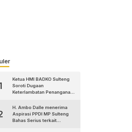
uler
Ketua HMI BADKO Sulteng
1
Soroti Dugaan
Keterlambatan Penanganan
Pasien Pasca Operasi di
RSUD Morowali Utara
H. Ambo Dalle menerima
2
Aspirasi PPDI MP Sulteng
Bahas Serius terkait
Ketimpangan Gaji Aparat