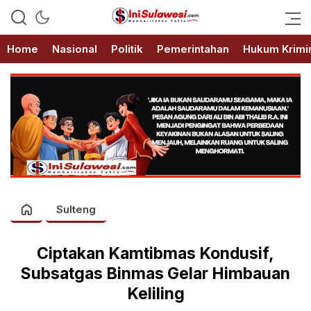
Memberitakan Fakta
IniSulawesi.com
Home
Nasional
Politik
Pemerintahan
Hukum Krimi
Sulteng
Ciptakan Kamtibmas Kondusif,
Subsatgas Binmas Gelar Himbauan
Keliling