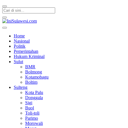
IniSulawesi.com
Memberitakan Fakta
Home
Nasional
Politik
Pemerintahan
Hukum Kriminal
Sulut
BMR
Bolmong
Kotamobagu
Boltim
Sulteng
Kota Palu
Donggala
Sigi
Buol
Toli-toli
Parimo
Morowali