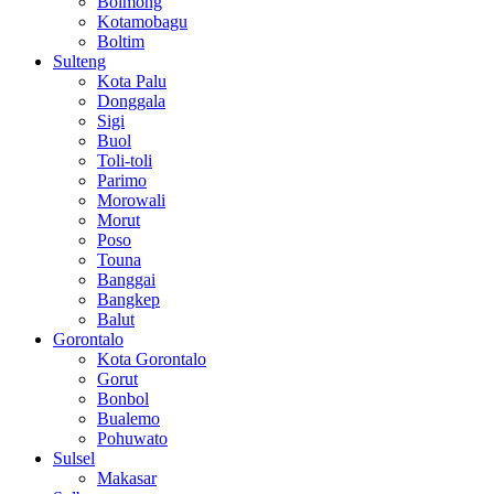
Bolmong
Kotamobagu
Boltim
Sulteng
Kota Palu
Donggala
Sigi
Buol
Toli-toli
Parimo
Morowali
Morut
Poso
Touna
Banggai
Bangkep
Balut
Gorontalo
Kota Gorontalo
Gorut
Bonbol
Bualemo
Pohuwato
Sulsel
Makasar