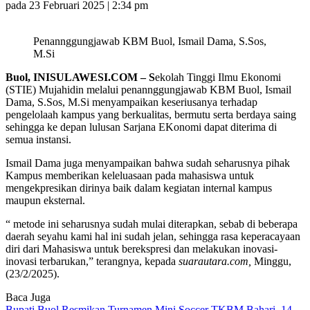
pada 23 Februari 2025 | 2:34 pm
Penannggungjawab KBM Buol, Ismail Dama, S.Sos,
M.Si
Buol, INISULAWESI.COM – S
ekolah Tinggi Ilmu Ekonomi
(STIE) Mujahidin melalui penannggungjawab KBM Buol, Ismail
Dama, S.Sos, M.Si menyampaikan keseriusanya terhadap
pengelolaah kampus yang berkualitas, bermutu serta berdaya saing
sehingga ke depan lulusan Sarjana EKonomi dapat diterima di
semua instansi.
Ismail Dama juga menyampaikan bahwa sudah seharusnya pihak
Kampus memberikan keleluasaan pada mahasiswa untuk
mengekpresikan dirinya baik dalam kegiatan internal kampus
maupun eksternal.
“ metode ini seharusnya sudah mulai diterapkan, sebab di beberapa
daerah seyahu kami hal ini sudah jelan, sehingga rasa keperacayaan
diri dari Mahasiswa untuk berekspresi dan melakukan inovasi-
inovasi terbarukan,” terangnya, kepada
suarautara.com,
Minggu,
(23/2/2025).
Baca Juga
Bupati Buol Resmikan Turnamen Mini Soccer TKBM Bahari, 14