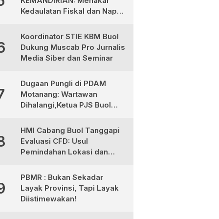
5
KEMANDIRIAN: Menakar
Kedaulatan Fiskal dan Napas
Ekonomi di Tanah Totabuan
Koordinator STIE KBM Buol
6
Dukung Muscab Pro Jurnalis
Media Siber dan Seminar
Dugaan Pungli di PDAM
7
Motanang: Wartawan
Dihalangi,Ketua PJS Buol
dan Aktivis Desak Evaluasi
Plt Dirut dan Tegakkan UU
HMI Cabang Buol Tanggapi
8
Pers
Evaluasi CFD: Usul
Pemindahan Lokasi dan
Libatkan Komunitas
Olahraga
PBMR : Bukan Sekadar
9
Layak Provinsi, Tapi Layak
Diistimewakan!