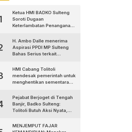
Ketua HMI BADKO Sulteng
1
Soroti Dugaan
Keterlambatan Penanganan
Pasien Pasca Operasi di
RSUD Morowali Utara
H. Ambo Dalle menerima
2
Aspirasi PPDI MP Sulteng
Bahas Serius terkait
Ketimpangan Gaji Aparat
Desa
HMI Cabang Tolitoli
3
mendesak pemerintah untuk
menghentikan sementara
program MBG
Pejabat Berjoget di Tengah
4
Banjir, Badko Sulteng:
Tolitoli Butuh Aksi Nyata,
Bukan Aksi Panggung!
MENJEMPUT FAJAR