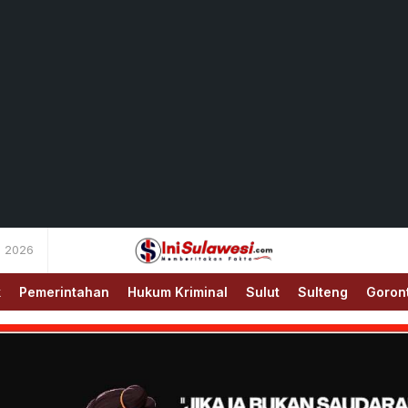
s 2026
Memberitakan Fakta
IniSulawesi.com
k
Pemerintahan
Hukum Kriminal
Sulut
Sulteng
Goron