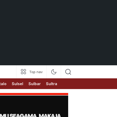
Top nav
talo
Sulsel
Sulbar
Sultra