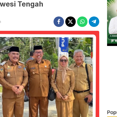
awesi Tengah
m
Pop