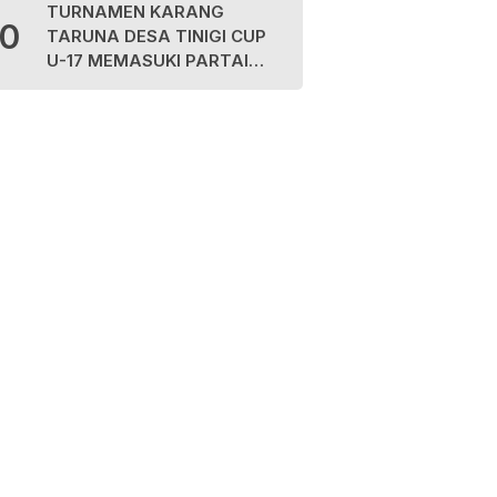
TURNAMEN KARANG
10
TARUNA DESA TINIGI CUP
U-17 MEMASUKI PARTAI
FINAL, PANITIA AJAK
MASYARAKAT JAGA
KEAMANAN DAN
SPORTIVITAS