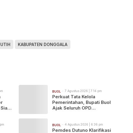
PUTIH
KABUPATEN DONGGALA
pm
7 Agustus 2026 | 7:14 pm
BUOL
n
Perkuat Tata Kelola
er
Pemerintahan, Bupati Buol
 Siap
Ajak Seluruh OPD
ara
Maksimalkan Capaian
MCSP 2026
 pm
4 Agustus 2026 | 6:36 pm
BUOL
Pemdes Dutuno Klarifikasi