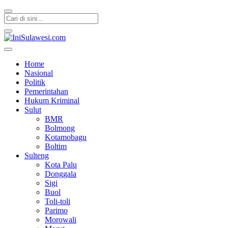
IniSulawesi.com
Memberitakan Fakta
Home
Nasional
Politik
Pemerintahan
Hukum Kriminal
Sulut
BMR
Bolmong
Kotamobagu
Boltim
Sulteng
Kota Palu
Donggala
Sigi
Buol
Toli-toli
Parimo
Morowali