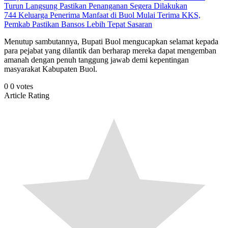
Turun Langsung Pastikan Penanganan Segera Dilakukan
744 Keluarga Penerima Manfaat di Buol Mulai Terima KKS,
Pemkab Pastikan Bansos Lebih Tepat Sasaran
Menutup sambutannya, Bupati Buol mengucapkan selamat kepada
para pejabat yang dilantik dan berharap mereka dapat mengemban
amanah dengan penuh tanggung jawab demi kepentingan
masyarakat Kabupaten Buol.
0
0
votes
Article Rating