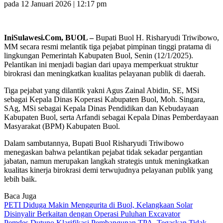
pada 12 Januari 2026 | 12:17 pm
IniSulawesi.Com, BUOL –
Bupati Buol H. Risharyudi Triwibowo,
MM secara resmi melantik tiga pejabat pimpinan tinggi pratama di
lingkungan Pemerintah Kabupaten Buol, Senin (12/1/2025).
Pelantikan ini menjadi bagian dari upaya memperkuat struktur
birokrasi dan meningkatkan kualitas pelayanan publik di daerah.
Tiga pejabat yang dilantik yakni Agus Zainal Abidin, SE, MSi
sebagai Kepala Dinas Koperasi Kabupaten Buol, Moh. Singara,
SAg, MSi sebagai Kepala Dinas Pendidikan dan Kebudayaan
Kabupaten Buol, serta Arfandi sebagai Kepala Dinas Pemberdayaan
Masyarakat (BPM) Kabupaten Buol.
Dalam sambutannya, Bupati Buol Risharyudi Triwibowo
menegaskan bahwa pelantikan pejabat tidak sekadar pergantian
jabatan, namun merupakan langkah strategis untuk meningkatkan
kualitas kinerja birokrasi demi terwujudnya pelayanan publik yang
lebih baik.
Baca Juga
PETI Diduga Makin Menggurita di Buol, Kelangkaan Solar
Disinyalir Berkaitan dengan Operasi Puluhan Excavator
Pemdes Dutuno Klarifikasi Pembangunan TPA, Tegaskan Tidak