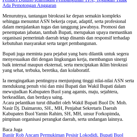
Ada Pemotongan Anggaran
Menurutnya, tantangan birokrasi ke depan semakin kompleks
sehingga menuntut ASN bekerja cepat, adaptif, serta profesional
dalam menjalankan tugas dan tanggung jawabnya. Promosi dan
penempatan jabatan, tambah Bupati, merupakan upaya memastikan
organisasi pemerintah daerah tetap dinamis dan responsif terhadap
kebutuhan masyarakat serta target pembangunan.
Bupati juga meminta para pejabat yang baru dilantik untuk segera
menyesuaikan diri dengan lingkungan kerja, membangun sinergi
baik internal maupun eksternal, serta menciptakan iklim birokrasi
yang sehat, terbuka, beretika, dan kolaboratif.
Ia mengingatkan pentingnya menjunjung tinggi nilai-nilai ASN serta
mendukung penuh visi dan misi Bupati dan Wakil Bupati dalam
mewujudkan Kabupaten Buol yang agamis, maju, sejahtera,
berkeadilan, dan berdaya saing.
Acara pelantikan turut dihadiri oleh Wakil Bupati Buol Dr. Moh.
Nasir Dj. Daimaroto, SH., MH, Penjabat Sekretaris Daerah
Kabupaten Buol Yamin Rahim, SH, MH, unsur Forkopimda,
pimpinan organisasi perangkat daerah, serta undangan lainnya.
Baca Juga
Banjir Rob Ancam Permukiman Pesisir Lokodidi, Bupati Buol