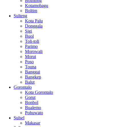
Bolmong
Kotamobagu
Boltim
Sulteng
Kota Palu
Donggala
Sigi
Buol
Toli-toli
Parimo
Morowali
Morut
Poso
Touna
Banggai
Bangkep
Balut
Gorontalo
Kota Gorontalo
Gorut
Bonbol
Bualemo
Pohuwato
Sulsel
Makasar