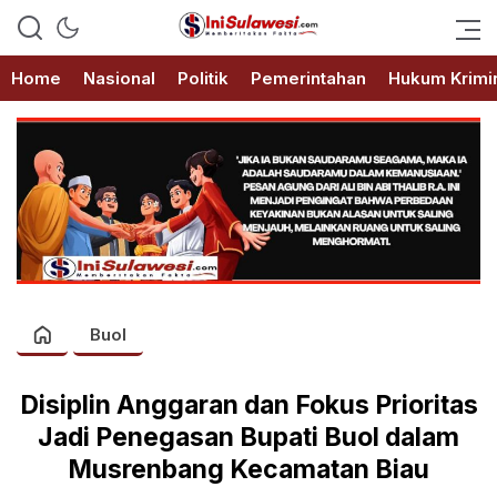
Memberitakan Fakta
IniSulawesi.com
Home
Nasional
Politik
Pemerintahan
Hukum Krimi
Buol
Disiplin Anggaran dan Fokus Prioritas
Jadi Penegasan Bupati Buol dalam
Musrenbang Kecamatan Biau