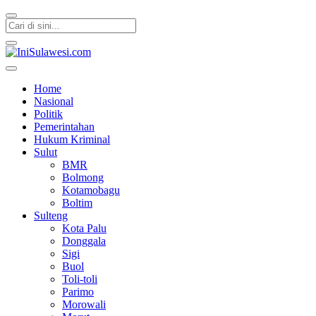
IniSulawesi.com
Memberitakan Fakta
Home
Nasional
Politik
Pemerintahan
Hukum Kriminal
Sulut
BMR
Bolmong
Kotamobagu
Boltim
Sulteng
Kota Palu
Donggala
Sigi
Buol
Toli-toli
Parimo
Morowali