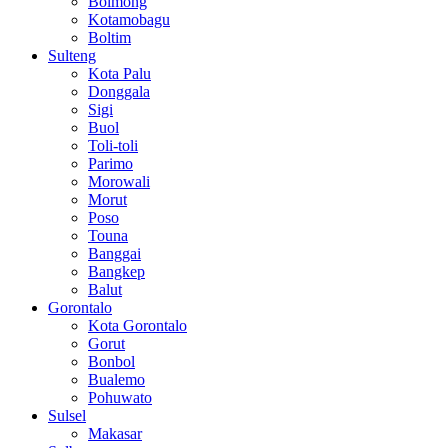
Bolmong
Kotamobagu
Boltim
Sulteng
Kota Palu
Donggala
Sigi
Buol
Toli-toli
Parimo
Morowali
Morut
Poso
Touna
Banggai
Bangkep
Balut
Gorontalo
Kota Gorontalo
Gorut
Bonbol
Bualemo
Pohuwato
Sulsel
Makasar