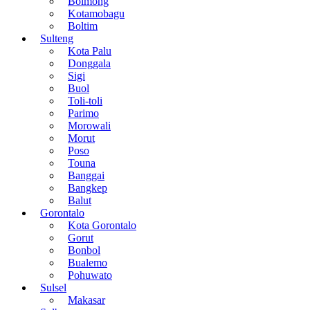
Bolmong
Kotamobagu
Boltim
Sulteng
Kota Palu
Donggala
Sigi
Buol
Toli-toli
Parimo
Morowali
Morut
Poso
Touna
Banggai
Bangkep
Balut
Gorontalo
Kota Gorontalo
Gorut
Bonbol
Bualemo
Pohuwato
Sulsel
Makasar