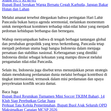
Jelang HUT RI ke-81
Bupati Buol Serukan Warga Bersatu Cegah Karhutla, Jangan Bakar
Hutan dan Lahan
Melalui amanat tersebut ditegaskan bahwa peringatan Hari Lahir
Pancasila bukan hanya agenda seremonial, melainkan momentum
untuk memperkuat komitmen terhadap nilai-nilai luhur yang menjadi
pedoman kehidupan berbangsa dan bernegara.
Wabup menyampaikan bahwa di tengah berbagai tantangan global
dan perubahan geopolitik yang terus berkembang, Pancasila tetap
menjadi pedoman utama bagi bangsa Indonesia dalam menjaga
persatuan dan stabilitas nasional. Keberagaman yang dimiliki
Indonesia dinilai sebagai kekuatan yang mampu dirawat melalui
pengamalan nilai-nilai Pancasila.
Selain itu, Indonesia juga disebut terus menunjukkan peran strategis
dalam mendukung perdamaian dunia melalui berbagai kontribusi di
tingkat internasional, termasuk dalam misi perdamaian dan upaya
penyelesaian konflik secara damai.
Baca Juga
Bupati Buol Resmikan Turnamen Mini Soccer TKBM Bahari, 14
Klub Siap Perebutkan Gelar Juara
Perkuat Tata Kelola Pemerintahan, Bupati Buol Ajak Seluruh OPD
Maksimalkan Capaian MCSP 2026