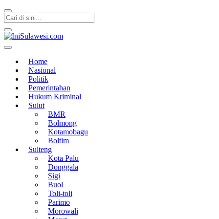
IniSulawesi.com
Memberitakan Fakta
Home
Nasional
Politik
Pemerintahan
Hukum Kriminal
Sulut
BMR
Bolmong
Kotamobagu
Boltim
Sulteng
Kota Palu
Donggala
Sigi
Buol
Toli-toli
Parimo
Morowali