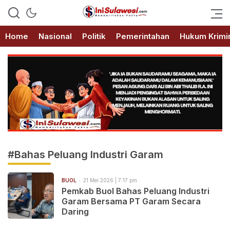
Memberitakan Fakta
IniSulawesi.com
Home
Nasional
Politik
Pemerintahan
Hukum Krimi
#Bahas Peluang Industri Garam
BUOL
21 Mei 2026 | 7:17 pm
Pemkab Buol Bahas Peluang Industri
Garam Bersama PT Garam Secara
Daring