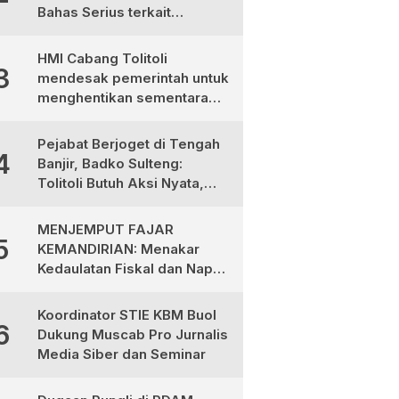
Bahas Serius terkait
Ketimpangan Gaji Aparat
Desa
HMI Cabang Tolitoli
3
mendesak pemerintah untuk
menghentikan sementara
program MBG
Pejabat Berjoget di Tengah
4
Banjir, Badko Sulteng:
Tolitoli Butuh Aksi Nyata,
Bukan Aksi Panggung!
MENJEMPUT FAJAR
5
KEMANDIRIAN: Menakar
Kedaulatan Fiskal dan Napas
Ekonomi di Tanah Totabuan
Koordinator STIE KBM Buol
6
Dukung Muscab Pro Jurnalis
Media Siber dan Seminar