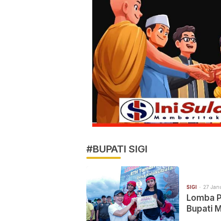
#BUPATI SIGI
SIGI
27 Janu
Lomba Po
Bupati 