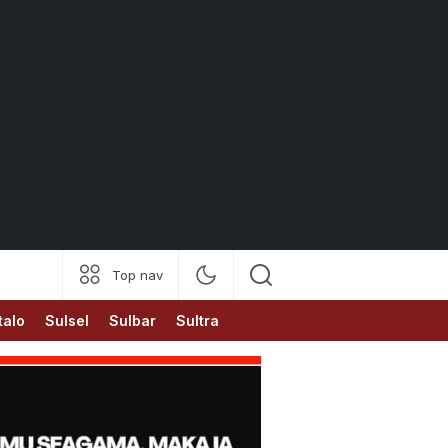
Top nav
talo
Sulsel
Sulbar
Sultra