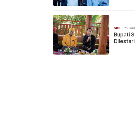
SIGI
25 Jan
Bupati S
Dilestar