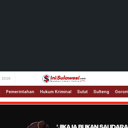
s 2026
Memberitakan Fakta
IniSulawesi.com
k
Pemerintahan
Hukum Kriminal
Sulut
Sulteng
Goron