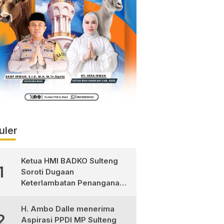
uler
Ketua HMI BADKO Sulteng
1
Soroti Dugaan
Keterlambatan Penanganan
Pasien Pasca Operasi di
RSUD Morowali Utara
H. Ambo Dalle menerima
2
Aspirasi PPDI MP Sulteng