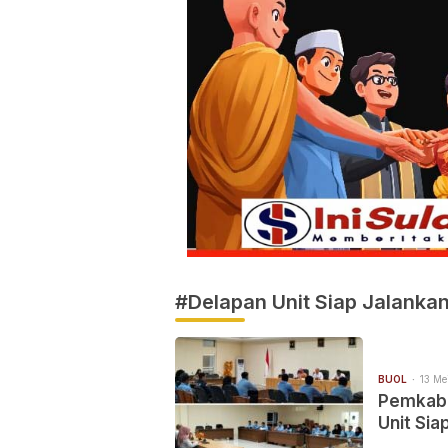
#Delapan Unit Siap Jalank
BUOL
13 Me
Pemkab 
Unit Si