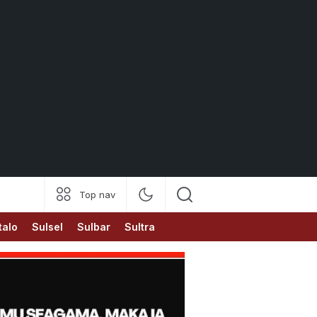
Top nav
talo
Sulsel
Sulbar
Sultra