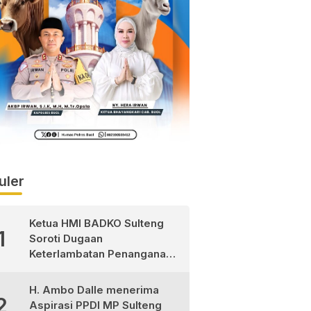
uler
Ketua HMI BADKO Sulteng
1
Soroti Dugaan
Keterlambatan Penanganan
Pasien Pasca Operasi di
RSUD Morowali Utara
H. Ambo Dalle menerima
2
Aspirasi PPDI MP Sulteng