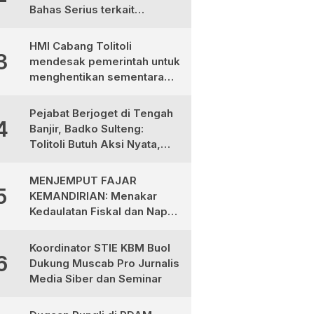
Bahas Serius terkait
Ketimpangan Gaji Aparat
Desa
HMI Cabang Tolitoli
3
mendesak pemerintah untuk
menghentikan sementara
program MBG
Pejabat Berjoget di Tengah
4
Banjir, Badko Sulteng:
Tolitoli Butuh Aksi Nyata,
Bukan Aksi Panggung!
MENJEMPUT FAJAR
5
KEMANDIRIAN: Menakar
Kedaulatan Fiskal dan Napas
Ekonomi di Tanah Totabuan
Koordinator STIE KBM Buol
6
Dukung Muscab Pro Jurnalis
Media Siber dan Seminar