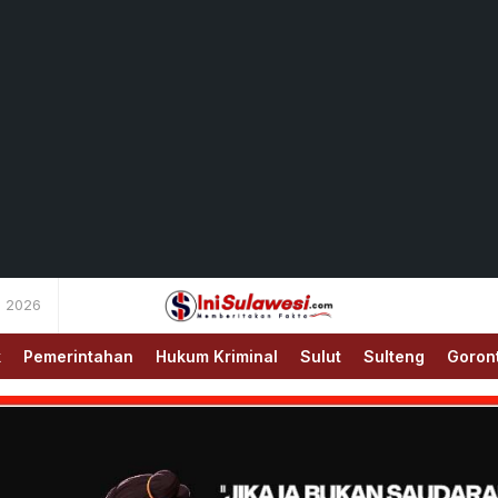
s 2026
Memberitakan Fakta
IniSulawesi.com
k
Pemerintahan
Hukum Kriminal
Sulut
Sulteng
Goron