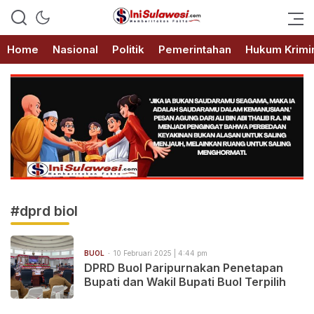
Memberitakan Fakta
IniSulawesi.com
Home
Nasional
Politik
Pemerintahan
Hukum Krimi
#dprd biol
BUOL
10 Februari 2025 | 4:44 pm
DPRD Buol Paripurnakan Penetapan
Bupati dan Wakil Bupati Buol Terpilih