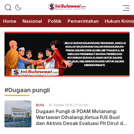
Memberitakan Fakta
IniSulawesi.com
Home
Nasional
Politik
Pemerintahan
Hukum Krimi
#Dugaan pungli
BUOL
25 Oktober 2025 | 11:02 am
Dugaan Pungli di PDAM Motanang:
Wartawan Dihalangi,Ketua PJS Buol
dan Aktivis Desak Evaluasi Plt Dirut dan
Tegakkan UU Pers