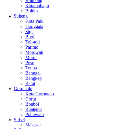
Bolmong
Kotamobagu
Boltim
Sulteng
Kota Palu
Donggala
Sigi
Buol
Toli-toli
Parimo
Morowali
Morut
Poso
Touna
Banggai
Bangkep
Balut
Gorontalo
Kota Gorontalo
Gorut
Bonbol
Bualemo
Pohuwato
Sulsel
Makasar