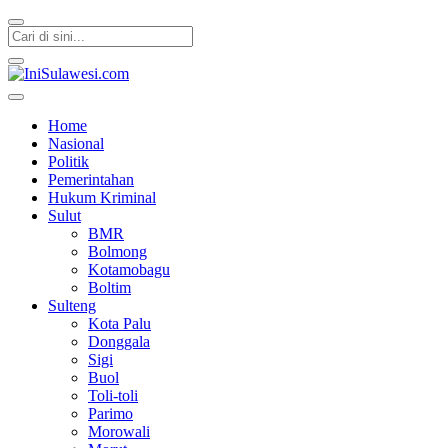
IniSulawesi.com
Memberitakan Fakta
Home
Nasional
Politik
Pemerintahan
Hukum Kriminal
Sulut
BMR
Bolmong
Kotamobagu
Boltim
Sulteng
Kota Palu
Donggala
Sigi
Buol
Toli-toli
Parimo
Morowali