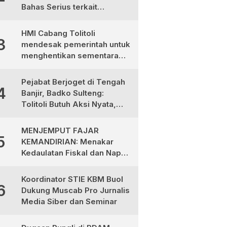
Bahas Serius terkait
Ketimpangan Gaji Aparat
Desa
HMI Cabang Tolitoli
3
mendesak pemerintah untuk
menghentikan sementara
program MBG
Pejabat Berjoget di Tengah
4
Banjir, Badko Sulteng:
Tolitoli Butuh Aksi Nyata,
Bukan Aksi Panggung!
MENJEMPUT FAJAR
5
KEMANDIRIAN: Menakar
Kedaulatan Fiskal dan Napas
Ekonomi di Tanah Totabuan
Koordinator STIE KBM Buol
6
Dukung Muscab Pro Jurnalis
Media Siber dan Seminar