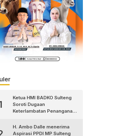
uler
Ketua HMI BADKO Sulteng
1
Soroti Dugaan
Keterlambatan Penanganan
Pasien Pasca Operasi di
RSUD Morowali Utara
H. Ambo Dalle menerima
2
Aspirasi PPDI MP Sulteng