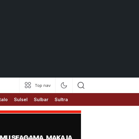
Top nav
talo
Sulsel
Sulbar
Sultra