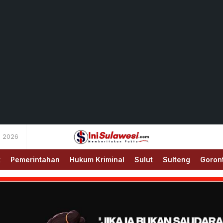
s 2026
Memberitakan Fakta
IniSulawesi.com
k
Pemerintahan
Hukum Kriminal
Sulut
Sulteng
Goron