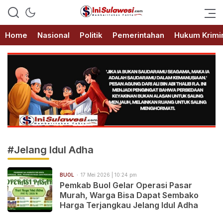
Memberitakan Fakta
IniSulawesi.com
Home
Nasional
Politik
Pemerintahan
Hukum Krimi
#Jelang Idul Adha
BUOL
17 Mei 2026 | 10:24 pm
Pemkab Buol Gelar Operasi Pasar
Murah, Warga Bisa Dapat Sembako
Harga Terjangkau Jelang Idul Adha