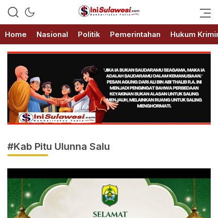
Memberitakan Fakta
IniSulawesi.com
Home
Nasional
Politik
Pemerintahan
Hukum Krimi
#Kab Pitu Ulunna Salu