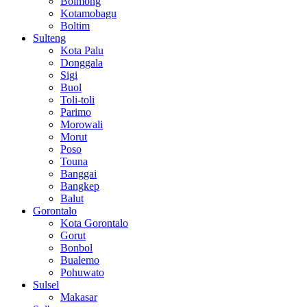
Bolmong
Kotamobagu
Boltim
Sulteng
Kota Palu
Donggala
Sigi
Buol
Toli-toli
Parimo
Morowali
Morut
Poso
Touna
Banggai
Bangkep
Balut
Gorontalo
Kota Gorontalo
Gorut
Bonbol
Bualemo
Pohuwato
Sulsel
Makasar