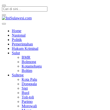
IniSulawesi.com
Memberitakan Fakta
Home
Nasional
Politik
Pemerintahan
Hukum Kriminal
Sulut
BMR
Bolmong
Kotamobagu
Boltim
Sulteng
Kota Palu
Donggala
Sigi
Buol
Toli-toli
Parimo
Morowali