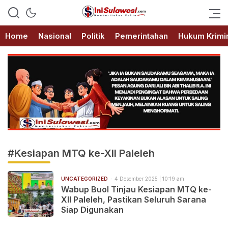
Memberitakan Fakta
IniSulawesi.com
Home
Nasional
Politik
Pemerintahan
Hukum Krimi
#Kesiapan MTQ ke-XII Paleleh
UNCATEGORIZED
4 Desember 2025 | 10:19 am
Wabup Buol Tinjau Kesiapan MTQ ke-
XII Paleleh, Pastikan Seluruh Sarana
Siap Digunakan