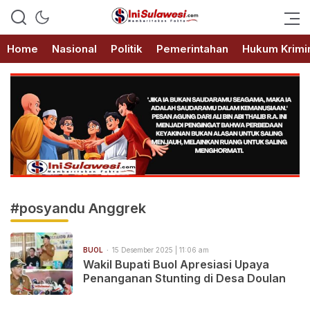
Memberitakan Fakta
IniSulawesi.com
Home
Nasional
Politik
Pemerintahan
Hukum Krimi
#posyandu Anggrek
BUOL
15 Desember 2025 | 11:06 am
Wakil Bupati Buol Apresiasi Upaya
Penanganan Stunting di Desa Doulan