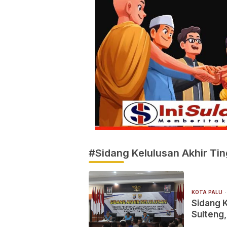
#Sidang Kelulusan Akhir Ti
KOTA PALU
Sidang 
Sulteng,