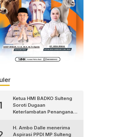
uler
Ketua HMI BADKO Sulteng
1
Soroti Dugaan
Keterlambatan Penanganan
Pasien Pasca Operasi di
RSUD Morowali Utara
H. Ambo Dalle menerima
2
Aspirasi PPDI MP Sulteng