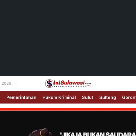
s 2026
Memberitakan Fakta
IniSulawesi.com
k
Pemerintahan
Hukum Kriminal
Sulut
Sulteng
Goron