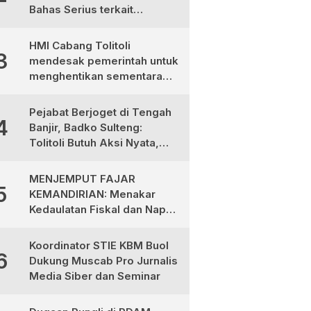
Bahas Serius terkait
Ketimpangan Gaji Aparat
Desa
HMI Cabang Tolitoli
3
mendesak pemerintah untuk
menghentikan sementara
program MBG
Pejabat Berjoget di Tengah
4
Banjir, Badko Sulteng:
Tolitoli Butuh Aksi Nyata,
Bukan Aksi Panggung!
MENJEMPUT FAJAR
5
KEMANDIRIAN: Menakar
Kedaulatan Fiskal dan Napas
Ekonomi di Tanah Totabuan
Koordinator STIE KBM Buol
6
Dukung Muscab Pro Jurnalis
Media Siber dan Seminar