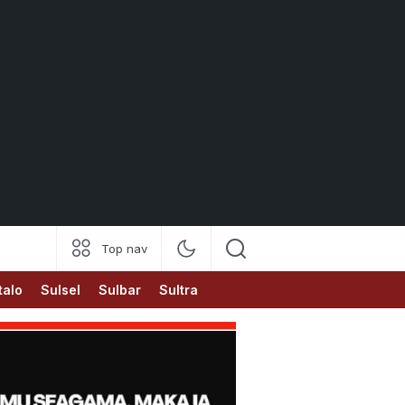
Top nav
talo
Sulsel
Sulbar
Sultra