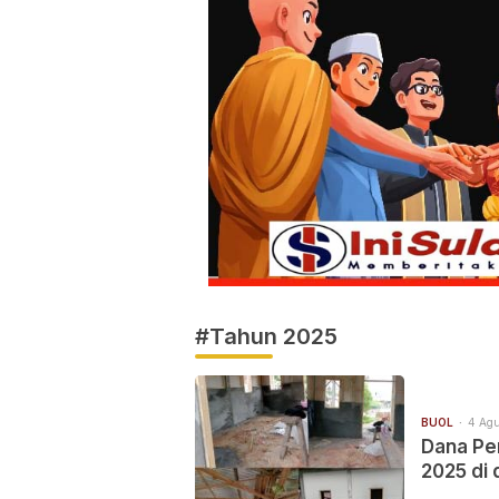
#Tahun 2025
BUOL
4 Agu
Dana Pe
2025 di
Hingga s