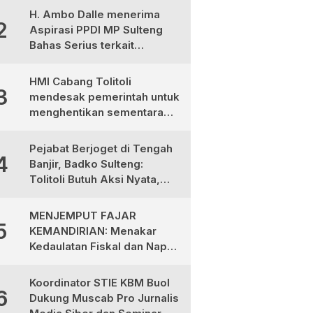
RSUD Morowali Utara
H. Ambo Dalle menerima
2
Aspirasi PPDI MP Sulteng
Bahas Serius terkait
Ketimpangan Gaji Aparat
Desa
HMI Cabang Tolitoli
3
mendesak pemerintah untuk
menghentikan sementara
program MBG
Pejabat Berjoget di Tengah
4
Banjir, Badko Sulteng:
Tolitoli Butuh Aksi Nyata,
Bukan Aksi Panggung!
MENJEMPUT FAJAR
5
KEMANDIRIAN: Menakar
Kedaulatan Fiskal dan Napas
Ekonomi di Tanah Totabuan
Koordinator STIE KBM Buol
6
Dukung Muscab Pro Jurnalis