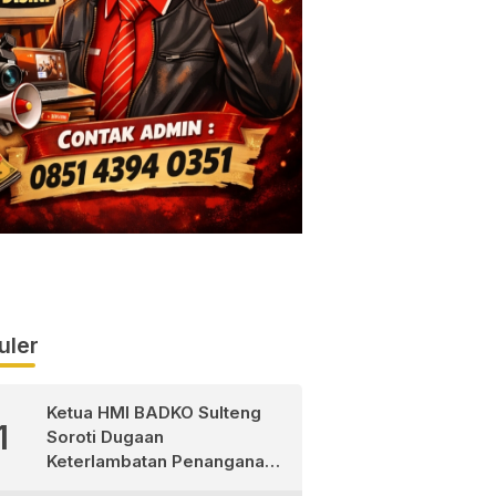
uler
Ketua HMI BADKO Sulteng
1
Soroti Dugaan
Keterlambatan Penanganan
Pasien Pasca Operasi di