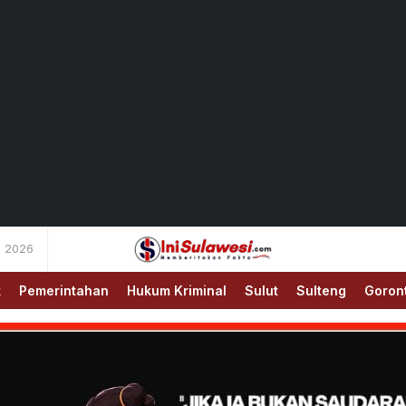
s 2026
Memberitakan Fakta
IniSulawesi.com
k
Pemerintahan
Hukum Kriminal
Sulut
Sulteng
Goron