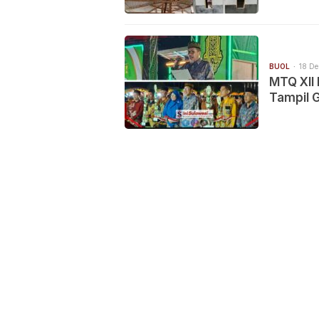
BUOL
18 De
MTQ XII 
Tampil 
Umum