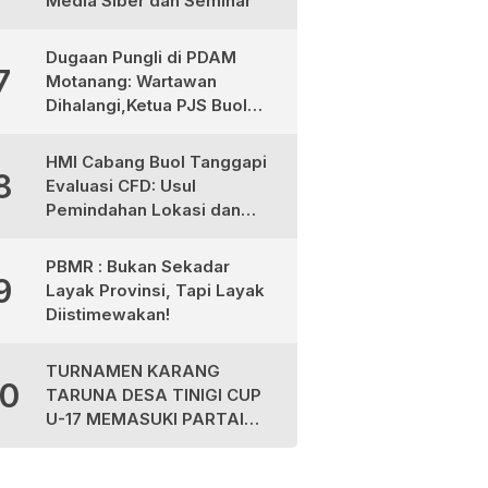
Media Siber dan Seminar
Dugaan Pungli di PDAM
7
Motanang: Wartawan
Dihalangi,Ketua PJS Buol
dan Aktivis Desak Evaluasi
Plt Dirut dan Tegakkan UU
HMI Cabang Buol Tanggapi
8
Pers
Evaluasi CFD: Usul
Pemindahan Lokasi dan
Libatkan Komunitas
Olahraga
PBMR : Bukan Sekadar
9
Layak Provinsi, Tapi Layak
Diistimewakan!
TURNAMEN KARANG
10
TARUNA DESA TINIGI CUP
U-17 MEMASUKI PARTAI
FINAL, PANITIA AJAK
MASYARAKAT JAGA