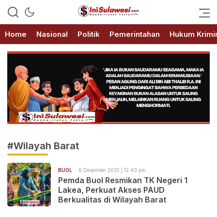
Memberitakan Fakta
IniSulawesi.com
Home
Nasional
Politik
Pemerintahan
Hukum Krimi
#Wilayah Barat
BUOL
6 Desember 2025 | 12:40 pm
Pemda Buol Resmikan TK Negeri 1
Lakea, Perkuat Akses PAUD
Berkualitas di Wilayah Barat