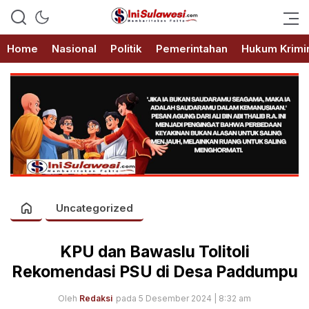
Memberitakan Fakta
IniSulawesi.com
Home
Nasional
Politik
Pemerintahan
Hukum Krimi
Uncategorized
KPU dan Bawaslu Tolitoli
Rekomendasi PSU di Desa Paddumpu
Oleh
Redaksi
pada 5 Desember 2024 | 8:32 am