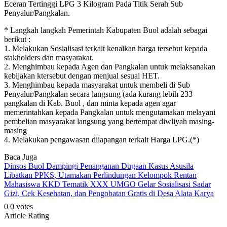
Eceran Tertinggi LPG 3 Kilogram Pada Titik Serah Sub
Penyalur/Pangkalan.
* Langkah langkah Pemerintah Kabupaten Buol adalah sebagai
berikut :
1. Melakukan Sosialisasi terkait kenaikan harga tersebut kepada
stakholders dan masyarakat.
2. Menghimbau kepada Agen dan Pangkalan untuk melaksanakan
kebijakan ktersebut dengan menjual sesuai HET.
3. Menghimbau kepada masyarakat untuk membeli di Sub
Penyalur/Pangkalan secara langsung (ada kurang lebih 233
pangkalan di Kab. Buol , dan minta kepada agen agar
memerintahkan kepada Pangkalan untuk mengutamakan melayani
pembelian masyarakat langsung yang bertempat diwliyah masing-
masing
4. Melakukan pengawasan dilapangan terkait Harga LPG.(*)
Baca Juga
Dinsos Buol Dampingi Penanganan Dugaan Kasus Asusila
Libatkan PPKS, Utamakan Perlindungan Kelompok Rentan
Mahasiswa KKD Tematik XXX UMGO Gelar Sosialisasi Sadar
Gizi, Cek Kesehatan, dan Pengobatan Gratis di Desa Alata Karya
0
0
votes
Article Rating