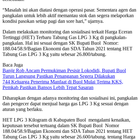
“Masalah ini akan diatasi dengan operasi pasar. Sementara agen dan
pangkalan untuk lebih aktif memantau stok dan segera melaporkan
kondisi pasokan setiap pagi dan sore hari,” ujarnya.
Dalam melakukan monitoring dan sosialisasi terkait Harga Eceran
Tertinggi (HET) Terbaru Tabung Gas LPG 3 Kg di pangkalan-
pangkalan. Hal ini sesuai dengan SK Bupati Buol Nomor:
188.04/58.9/Bagian Ekonomi dan SDA Tahun 2021 tentang HET
Tabung Gas LPG 3 Kg yaitu sebesar 26.800/tabung.
Baca Juga
Banjir Rob Ancam Permukiman Pesisir Lokodidi, Bupati Buol
Turun Langsung Pastikan Penanganan Segera Dilakukan
744 Keluarga Penerima Manfaat di Buol Mulai Terima KKS,
Pemkab Pastikan Bansos Lebih Tepat Sasaran
Diharapkan dengan adanya monitoring dan sosialisasi ini, pangkalan
dan pengecer dapat menjual harga gas LPG 3 Kg sesuai dengan
aturan yang berlaku.
HET LPG 3 Kilogram di Kabupaten Buol mengalami kenaikan,
keputusan tersebut tertuang dalam SK Bupati Buol Nomor
188.04/58.9/Bagian Ekonomi dan SDA Tahun 2021 tentang HET
Tabung Gas LPG 3 Kg yaitu sebesar 26.600/tabung. tentang Harga