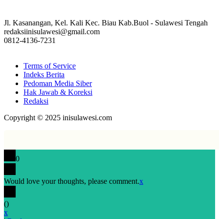
Jl. Kasanangan, Kel. Kali Kec. Biau Kab.Buol - Sulawesi Tengah
redaksiinisulawesi@gmail.com
0812-4136-7231
Terms of Service
Indeks Berita
Pedoman Media Siber
Hak Jawab & Koreksi
Redaksi
Copyright © 2025 inisulawesi.com
0
Would love your thoughts, please comment.
x
(
)
x