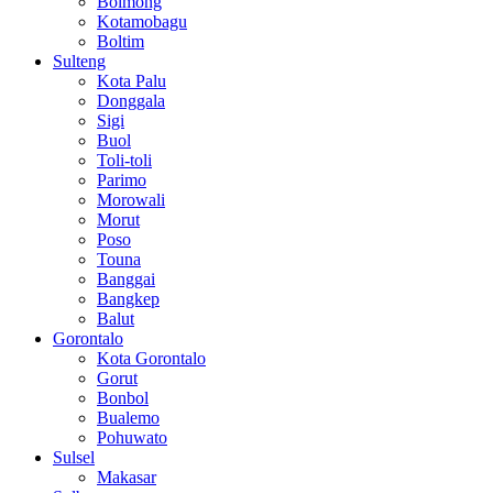
Bolmong
Kotamobagu
Boltim
Sulteng
Kota Palu
Donggala
Sigi
Buol
Toli-toli
Parimo
Morowali
Morut
Poso
Touna
Banggai
Bangkep
Balut
Gorontalo
Kota Gorontalo
Gorut
Bonbol
Bualemo
Pohuwato
Sulsel
Makasar