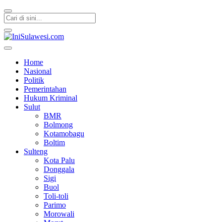
IniSulawesi.com
Memberitakan Fakta
Home
Nasional
Politik
Pemerintahan
Hukum Kriminal
Sulut
BMR
Bolmong
Kotamobagu
Boltim
Sulteng
Kota Palu
Donggala
Sigi
Buol
Toli-toli
Parimo
Morowali