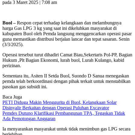
pada 3 Maret 2025 | 7:08 am
Buol –
Respon cepat terhadap kelangkaan dan melambungnya
harga Gas LPG 3 kg yang saat ini dikeluhkan masyarakat di
kabupaten Buol oleh Pemda langsung menggencarkan operasi pasar
guna memastikan distribusi berjalan lancar dan tepat sasaran. Senin
(3/3/2025).
Operasi tersebut turut dihadiri Camat Biau,Sekertaris Pol-PP, Bagian
Hukum ,Plt Bagian Ekonomi, lurah buol, Lurah Kulango, kabid
perizinan.
Sementara itu, Asiten II Setda Buol, Suondo D Sanua menegaskan
pemda telah berkoordinasi dengan pihak terkait untuk menstabilkan
pasokan gas subsidi ini.
Baca Juga
PETI Diduga Makin Menggurita di Buol, Kelangkaan Solar
Disinyalir Berkaitan dengan Operasi Puluhan Excavator
Pemdes Dutuno Klarifikasi Pembangunan TPA, Tegaskan Tidak
Ada Pemotongan Anggaran
Ia menyarankan masyarakat untuk tidak menimbun gas LPG secara
berlebihan.