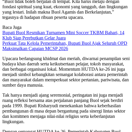
“Buol tidak boleh berjalan di tempat. Kita harus melaju dengan
fondasi spiritual yang kuat, ekonomi yang tangguh, dan lingkungan
yang lestari. Inilah makna Buol Agamis dan Berkelanjutan,”
tegasnya di hadapan ribuan peserta upacara.
Baca Juga
Bupati Buol Resmikan Turnamen Mini Soccer TKBM Bahari, 14
Klub Siap Perebutkan Gelar Juara
Perkuat Tata Kelola Pemerintahan, Bupati Buol Ajak Seluruh OPD
Maksimalkan Capaian MCSP 2026
Upacara berlangsung khidmat dan meriah, diwarnai penampilan seni
budaya khas daerah serta keikutsertaan pelajar, tokoh masyarakat,
dan berbagai organisasi lokal. Momentum HUTDA ke-26 ini juga
menjadi simbol kebangkitan semangat kolaborasi antara pemerintah
dan masyarakat dalam memperkuat sektor pertanian, pariwisata, dan
sumber daya manusia.
Tak hanya menjadi ajang seremonial, peringatan ini juga menjadi
ruang refleksi bersama atas perjalanan panjang Buol sejak berdiri
pada 1999. Bupati Risharyudi menekankan bahwa keberhasilan
pembangunan di masa depan bergantung pada sinergi lintas sektor
dan komitmen menjaga nilai-nilai religius serta keberlanjutan
lingkungan.
Dengan semangat HUTDA ke-26, Pemerintah Kabupaten Buol