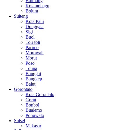
Bolmong
Kotamobagu
Boltim
Sulteng
Kota Palu
Donggala
Sigi
Buol
Toli-toli
Parimo
Morowali
Morut
Poso
Touna
Banggai
Bangkep
Balut
Gorontalo
Kota Gorontalo
Gorut
Bonbol
Bualemo
Pohuwato
Sulsel
Makasar