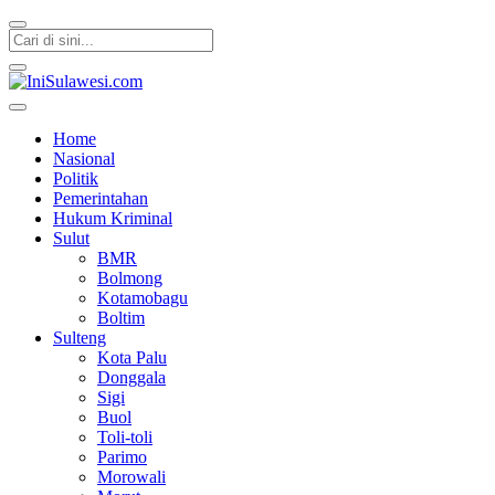
IniSulawesi.com
Memberitakan Fakta
Home
Nasional
Politik
Pemerintahan
Hukum Kriminal
Sulut
BMR
Bolmong
Kotamobagu
Boltim
Sulteng
Kota Palu
Donggala
Sigi
Buol
Toli-toli
Parimo
Morowali