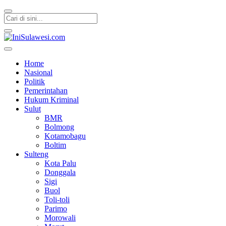
IniSulawesi.com
Memberitakan Fakta
Home
Nasional
Politik
Pemerintahan
Hukum Kriminal
Sulut
BMR
Bolmong
Kotamobagu
Boltim
Sulteng
Kota Palu
Donggala
Sigi
Buol
Toli-toli
Parimo
Morowali