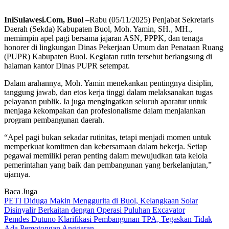
IniSulawesi.Com, Buol –
Rabu (05/11/2025) Penjabat Sekretaris
Daerah (Sekda) Kabupaten Buol, Moh. Yamin, SH., MH.,
memimpin apel pagi bersama jajaran ASN, PPPK, dan tenaga
honorer di lingkungan Dinas Pekerjaan Umum dan Penataan Ruang
(PUPR) Kabupaten Buol. Kegiatan rutin tersebut berlangsung di
halaman kantor Dinas PUPR setempat.
Dalam arahannya, Moh. Yamin menekankan pentingnya disiplin,
tanggung jawab, dan etos kerja tinggi dalam melaksanakan tugas
pelayanan publik. Ia juga mengingatkan seluruh aparatur untuk
menjaga kekompakan dan profesionalisme dalam menjalankan
program pembangunan daerah.
“Apel pagi bukan sekadar rutinitas, tetapi menjadi momen untuk
memperkuat komitmen dan kebersamaan dalam bekerja. Setiap
pegawai memiliki peran penting dalam mewujudkan tata kelola
pemerintahan yang baik dan pembangunan yang berkelanjutan,”
ujarnya.
Baca Juga
PETI Diduga Makin Menggurita di Buol, Kelangkaan Solar
Disinyalir Berkaitan dengan Operasi Puluhan Excavator
Pemdes Dutuno Klarifikasi Pembangunan TPA, Tegaskan Tidak
Ada Pemotongan Anggaran