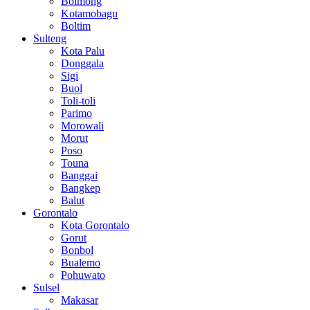
Bolmong
Kotamobagu
Boltim
Sulteng
Kota Palu
Donggala
Sigi
Buol
Toli-toli
Parimo
Morowali
Morut
Poso
Touna
Banggai
Bangkep
Balut
Gorontalo
Kota Gorontalo
Gorut
Bonbol
Bualemo
Pohuwato
Sulsel
Makasar