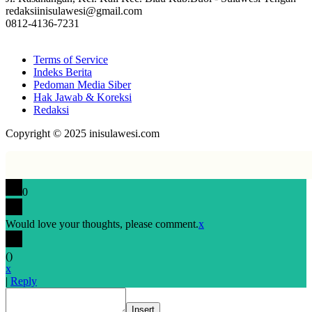
redaksiinisulawesi@gmail.com
0812-4136-7231
Terms of Service
Indeks Berita
Pedoman Media Siber
Hak Jawab & Koreksi
Redaksi
Copyright © 2025 inisulawesi.com
0
Would love your thoughts, please comment.
x
(
)
x
|
Reply
Insert