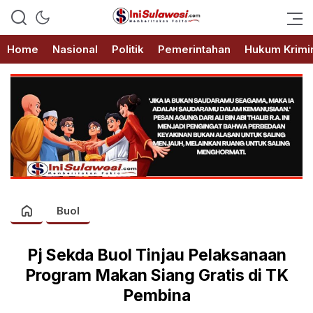
Memberitakan Fakta
IniSulawesi.com
Home
Nasional
Politik
Pemerintahan
Hukum Krimi
Buol
Pj Sekda Buol Tinjau Pelaksanaan
Program Makan Siang Gratis di TK
Pembina