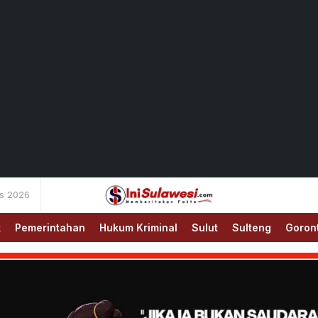
us 2026
Memberitakan Fakta
IniSulawesi.com
k
Pemerintahan
Hukum Kriminal
Sulut
Sulteng
Goron