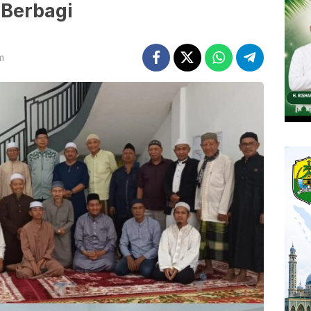
Berbagi
m