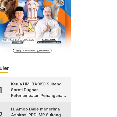
uler
Ketua HMI BADKO Sulteng
1
Soroti Dugaan
Keterlambatan Penanganan
Pasien Pasca Operasi di
RSUD Morowali Utara
H. Ambo Dalle menerima
2
Aspirasi PPDI MP Sulteng