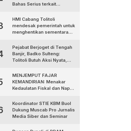
Bahas Serius terkait
Ketimpangan Gaji Aparat
Desa
HMI Cabang Tolitoli
3
mendesak pemerintah untuk
menghentikan sementara
program MBG
Pejabat Berjoget di Tengah
4
Banjir, Badko Sulteng:
Tolitoli Butuh Aksi Nyata,
Bukan Aksi Panggung!
MENJEMPUT FAJAR
5
KEMANDIRIAN: Menakar
Kedaulatan Fiskal dan Napas
Ekonomi di Tanah Totabuan
Koordinator STIE KBM Buol
6
Dukung Muscab Pro Jurnalis
Media Siber dan Seminar