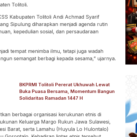
en Tolitoli.
S Kabupaten Tolitoli Andi Achmad Syarif
ng Sipulung diharapkan menjadi agenda rutin
uan, kepedulian sosial, dan persaudaraan
njadi tempat menimba ilmu, tetapi juga wadah
ngun semangat berbagi kepada sesama,” ujarnya.
i
BKPRMI Tolitoli Pererat Ukhuwah Lewat
Buka Puasa Bersama, Momentum Bangun
Solidaritas Ramadan 1447 H
atkan berbagai organisasi kerukunan etnis di
Kerukunan Keluarga Margo Rukun Jawa Sulawesi,
i Barat, serta Lamahu (Huyula Lo Hulontalo)
 Gorontalo. Kehadiran lintas etnis tersebut