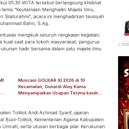
ukul 05.30 WITA tersebut berlangsung khidmat
tema “Keutamaan Menghadiri Majelis Ilmu,
Silaturahmi”, acara ini menghadirkan tausiyah
uhammad Bahri, S.Ag.
ntusias mengikuti seluruh rangkaian kegiatan.
 kuat saat para tokoh masyarakat, pengurus
rukunan hadir bersama dalam satu majelis ilmu
MI
Muscam GOLKAR XI 2026 di 10
,
Kecamatan, Gunardi Aluy Kama
Menyampaikan Ucapan Terima kasih
kepada masyarakat Tolitoli.
en Tolitoli Andi Achmad Syarif, jajaran
l Buol-Tolitoli, Kementerian Agama Kabupaten
an Umrah, serta utusan berbagai pilar Kerukunan