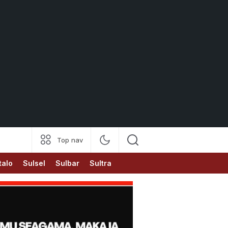
Top nav
talo
Sulsel
Sulbar
Sultra