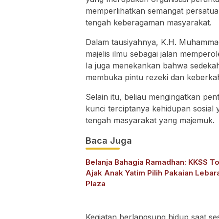
memperlihatkan semangat persatuan
tengah keberagaman masyarakat.
Dalam tausiyahnya, K.H. Muhammad
majelis ilmu sebagai jalan memper
Ia juga menekankan bahwa sedekah 
membuka pintu rezeki dan keberkaha
Selain itu, beliau mengingatkan pen
kunci terciptanya kehidupan sosial
tengah masyarakat yang majemuk.
Baca Juga
Belanja Bahagia Ramadhan: KKSS Tol
Ajak Anak Yatim Pilih Pakaian Lebar
Plaza
Kegiatan berlangsung hidup saat sesi