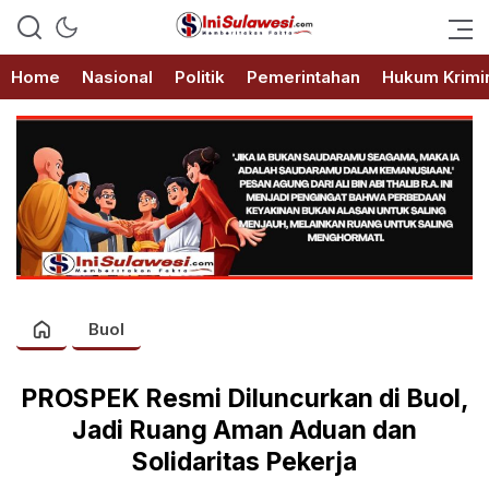
Memberitakan Fakta
IniSulawesi.com
Home
Nasional
Politik
Pemerintahan
Hukum Krimi
Buol
PROSPEK Resmi Diluncurkan di Buol,
Jadi Ruang Aman Aduan dan
Solidaritas Pekerja