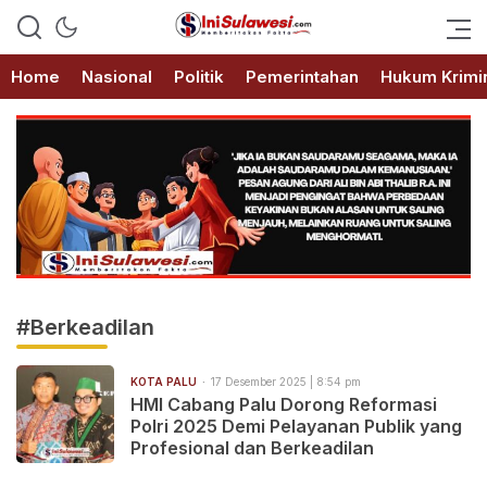
Memberitakan Fakta
IniSulawesi.com
Home
Nasional
Politik
Pemerintahan
Hukum Krimi
#Berkeadilan
KOTA PALU
17 Desember 2025 | 8:54 pm
HMI Cabang Palu Dorong Reformasi
Polri 2025 Demi Pelayanan Publik yang
Profesional dan Berkeadilan