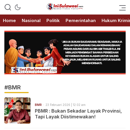
Memberitakan Fakta
IniSulawesi.com
Home
Nasional
Politik
Pemerintahan
Hukum Krimi
#BMR
BMR
23 Februari 2026 | 12:02 am
PBMR : Bukan Sekadar Layak Provinsi,
Tapi Layak Diistimewakan!