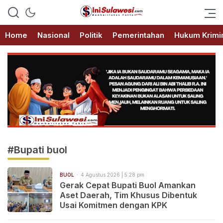
Memberitakan Fakta
IniSulawesi.com
Home
Nasional
Politik
Pemerintahan
Hukum Krimi
#Bupati buol
BUOL
4 Agustus 2026 | 5:28 pm
Gerak Cepat Bupati Buol Amankan
Aset Daerah, Tim Khusus Dibentuk
Usai Komitmen dengan KPK