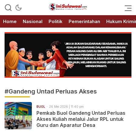
Memberitakan Fakta
IniSulawesi.com
Home
Nasional
Politik
Pemerintahan
Hukum Krimi
#Gandeng Untad Perluas Akses
BUOL
26 Mei 2026 | 11:40 pm
Pemkab Buol Gandeng Untad Perluas
Akses Kuliah melalui Jalur RPL untuk
Guru dan Aparatur Desa