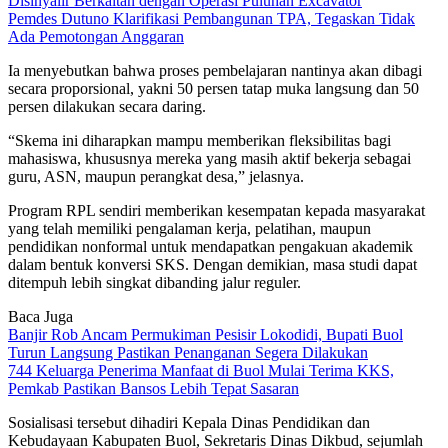
Disinyalir Berkaitan dengan Operasi Puluhan Excavator
Pemdes Dutuno Klarifikasi Pembangunan TPA, Tegaskan Tidak
Ada Pemotongan Anggaran
Ia menyebutkan bahwa proses pembelajaran nantinya akan dibagi
secara proporsional, yakni 50 persen tatap muka langsung dan 50
persen dilakukan secara daring.
“Skema ini diharapkan mampu memberikan fleksibilitas bagi
mahasiswa, khususnya mereka yang masih aktif bekerja sebagai
guru, ASN, maupun perangkat desa,” jelasnya.
Program RPL sendiri memberikan kesempatan kepada masyarakat
yang telah memiliki pengalaman kerja, pelatihan, maupun
pendidikan nonformal untuk mendapatkan pengakuan akademik
dalam bentuk konversi SKS. Dengan demikian, masa studi dapat
ditempuh lebih singkat dibanding jalur reguler.
Baca Juga
Banjir Rob Ancam Permukiman Pesisir Lokodidi, Bupati Buol
Turun Langsung Pastikan Penanganan Segera Dilakukan
744 Keluarga Penerima Manfaat di Buol Mulai Terima KKS,
Pemkab Pastikan Bansos Lebih Tepat Sasaran
Sosialisasi tersebut dihadiri Kepala Dinas Pendidikan dan
Kebudayaan Kabupaten Buol, Sekretaris Dinas Dikbud, sejumlah