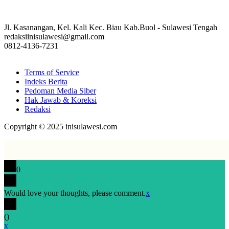
Jl. Kasanangan, Kel. Kali Kec. Biau Kab.Buol - Sulawesi Tengah
redaksiinisulawesi@gmail.com
0812-4136-7231
Terms of Service
Indeks Berita
Pedoman Media Siber
Hak Jawab & Koreksi
Redaksi
Copyright © 2025 inisulawesi.com
0
Would love your thoughts, please comment.
x
(
)
x