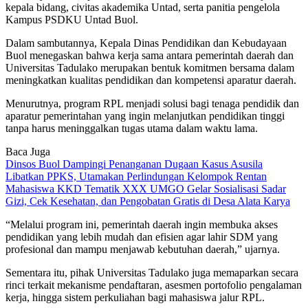
kepala bidang, civitas akademika Untad, serta panitia pengelola
Kampus PSDKU Untad Buol.
Dalam sambutannya, Kepala Dinas Pendidikan dan Kebudayaan
Buol menegaskan bahwa kerja sama antara pemerintah daerah dan
Universitas Tadulako merupakan bentuk komitmen bersama dalam
meningkatkan kualitas pendidikan dan kompetensi aparatur daerah.
Menurutnya, program RPL menjadi solusi bagi tenaga pendidik dan
aparatur pemerintahan yang ingin melanjutkan pendidikan tinggi
tanpa harus meninggalkan tugas utama dalam waktu lama.
Baca Juga
Dinsos Buol Dampingi Penanganan Dugaan Kasus Asusila
Libatkan PPKS, Utamakan Perlindungan Kelompok Rentan
Mahasiswa KKD Tematik XXX UMGO Gelar Sosialisasi Sadar
Gizi, Cek Kesehatan, dan Pengobatan Gratis di Desa Alata Karya
“Melalui program ini, pemerintah daerah ingin membuka akses
pendidikan yang lebih mudah dan efisien agar lahir SDM yang
profesional dan mampu menjawab kebutuhan daerah,” ujarnya.
Sementara itu, pihak Universitas Tadulako juga memaparkan secara
rinci terkait mekanisme pendaftaran, asesmen portofolio pengalaman
kerja, hingga sistem perkuliahan bagi mahasiswa jalur RPL.