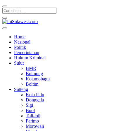
IniSulawesi.com
Memberitakan Fakta
Home
Nasional
Politik
Pemerintahan
Hukum Kriminal
Sulut
BMR
Bolmong
Kotamobagu
Boltim
Sulteng
Kota Palu
Donggala
Sigi
Buol
Toli-toli
Parimo
Morowali