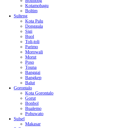
Bolmong
Kotamobagu
Boltim
Sulteng
Kota Palu
Donggala
Sigi
Buol
Toli-toli
Parimo
Morowali
Morut
Poso
Touna
Banggai
Bangkep
Balut
Gorontalo
Kota Gorontalo
Gorut
Bonbol
Bualemo
Pohuwato
Sulsel
Makasar