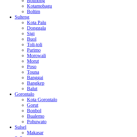
Bolmong
Kotamobagu
Boltim
Sulteng
Kota Palu
Donggala
Sigi
Buol
Toli-toli
Parimo
Morowali
Morut
Poso
Touna
Banggai
Bangkep
Balut
Gorontalo
Kota Gorontalo
Gorut
Bonbol
Bualemo
Pohuwato
Sulsel
Makasar