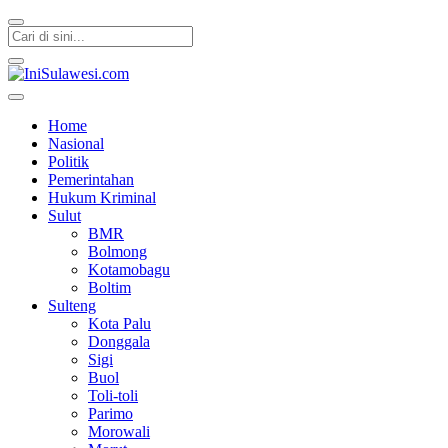
IniSulawesi.com
Memberitakan Fakta
Home
Nasional
Politik
Pemerintahan
Hukum Kriminal
Sulut
BMR
Bolmong
Kotamobagu
Boltim
Sulteng
Kota Palu
Donggala
Sigi
Buol
Toli-toli
Parimo
Morowali