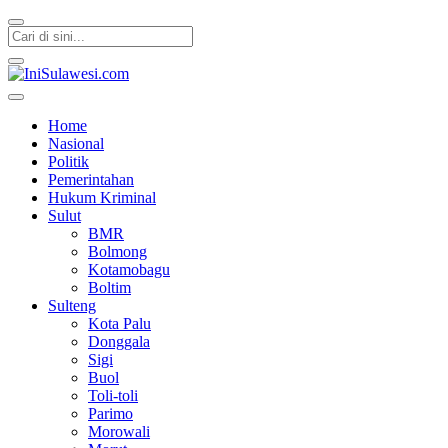
IniSulawesi.com
Memberitakan Fakta
Home
Nasional
Politik
Pemerintahan
Hukum Kriminal
Sulut
BMR
Bolmong
Kotamobagu
Boltim
Sulteng
Kota Palu
Donggala
Sigi
Buol
Toli-toli
Parimo
Morowali