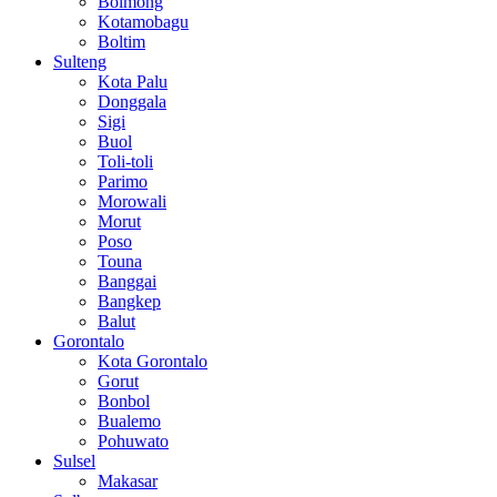
Bolmong
Kotamobagu
Boltim
Sulteng
Kota Palu
Donggala
Sigi
Buol
Toli-toli
Parimo
Morowali
Morut
Poso
Touna
Banggai
Bangkep
Balut
Gorontalo
Kota Gorontalo
Gorut
Bonbol
Bualemo
Pohuwato
Sulsel
Makasar