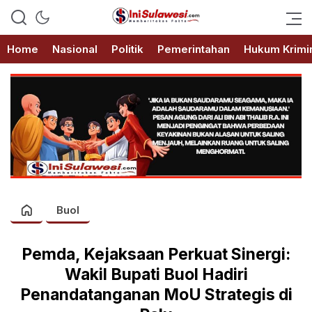
Memberitakan Fakta
IniSulawesi.com
Home
Nasional
Politik
Pemerintahan
Hukum Krimi
Buol
Pemda, Kejaksaan Perkuat Sinergi:
Wakil Bupati Buol Hadiri
Penandatanganan MoU Strategis di