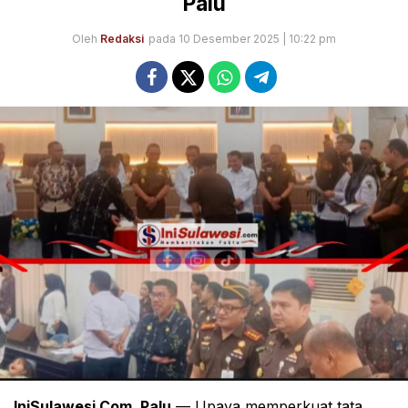
Palu
Oleh
Redaksi
pada 10 Desember 2025 | 10:22 pm
IniSulawesi.Com, Palu
— Upaya memperkuat tata