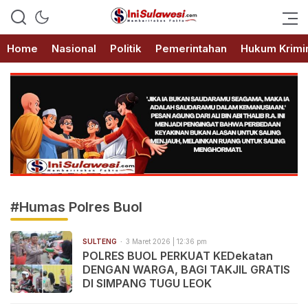
Memberitakan Fakta
IniSulawesi.com
Home
Nasional
Politik
Pemerintahan
Hukum Krimi
#Humas Polres Buol
SULTENG
3 Maret 2026 | 12:36 pm
POLRES BUOL PERKUAT KEDekatan
DENGAN WARGA, BAGI TAKJIL GRATIS
DI SIMPANG TUGU LEOK