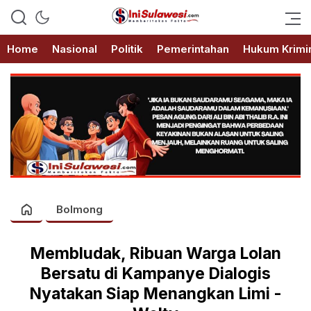
Memberitakan Fakta
IniSulawesi.com
Home
Nasional
Politik
Pemerintahan
Hukum Krimi
Bolmong
Membludak, Ribuan Warga Lolan
Bersatu di Kampanye Dialogis
Nyatakan Siap Menangkan Limi -