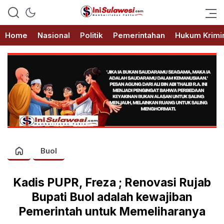
Memberitakan Fakta
IniSulawesi.com
Home
Nasional
Politik
Pemerintahan
Hukum Krimi
Buol
Kadis PUPR, Freza ; Renovasi Rujab
Bupati Buol adalah kewajiban
Pemerintah untuk Memeliharanya