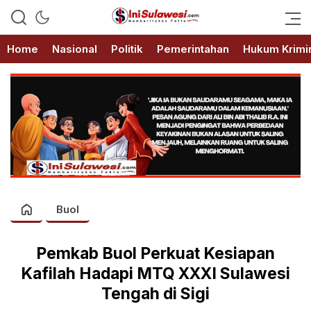
Memberitakan Fakta
IniSulawesi.com
Home
Nasional
Politik
Pemerintahan
Hukum Krimi
Buol
Pemkab Buol Perkuat Kesiapan
Kafilah Hadapi MTQ XXXI Sulawesi
Tengah di Sigi