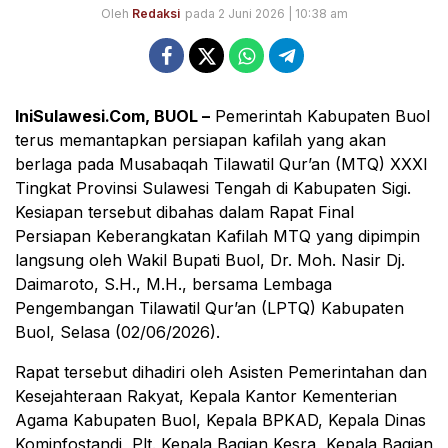
Oleh
Redaksi
pada 2 Juni 2026 | 10:38 am
IniSulawesi.Com, BUOL –
Pemerintah Kabupaten Buol
terus memantapkan persiapan kafilah yang akan
berlaga pada Musabaqah Tilawatil Qur’an (MTQ) XXXI
Tingkat Provinsi Sulawesi Tengah di Kabupaten Sigi.
Kesiapan tersebut dibahas dalam Rapat Final
Persiapan Keberangkatan Kafilah MTQ yang dipimpin
langsung oleh Wakil Bupati Buol, Dr. Moh. Nasir Dj.
Daimaroto, S.H., M.H., bersama Lembaga
Pengembangan Tilawatil Qur’an (LPTQ) Kabupaten
Buol, Selasa (02/06/2026).
Rapat tersebut dihadiri oleh Asisten Pemerintahan dan
Kesejahteraan Rakyat, Kepala Kantor Kementerian
Agama Kabupaten Buol, Kepala BPKAD, Kepala Dinas
Kominfostandi, Plt. Kepala Bagian Kesra, Kepala Bagian