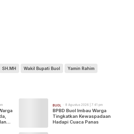
SH.MH
Wakil Bupati Buol
Yamin Rahim
pm
8 Agustus 2026 | 7:41 pm
BUOL
 Warga
BPBD Buol Imbau Warga
la,
Tingkatkan Kewaspadaan
dan
Hadapi Cuaca Panas