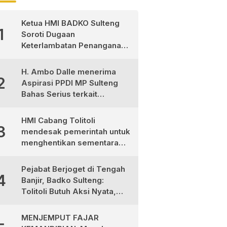
Ketua HMI BADKO Sulteng
1
Soroti Dugaan
Keterlambatan Penanganan
Pasien Pasca Operasi di
RSUD Morowali Utara
H. Ambo Dalle menerima
2
Aspirasi PPDI MP Sulteng
Bahas Serius terkait
Ketimpangan Gaji Aparat
Desa
HMI Cabang Tolitoli
3
mendesak pemerintah untuk
menghentikan sementara
program MBG
Pejabat Berjoget di Tengah
4
Banjir, Badko Sulteng:
Tolitoli Butuh Aksi Nyata,
Bukan Aksi Panggung!
MENJEMPUT FAJAR