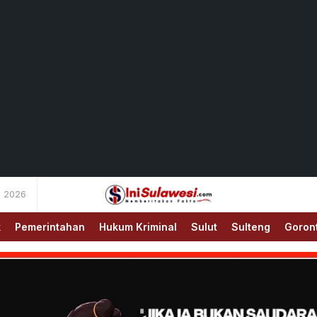
s 2026
Memberitakan Fakta
IniSulawesi.com
k
Pemerintahan
Hukum Kriminal
Sulut
Sulteng
Goron