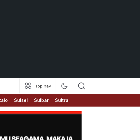
Top nav
talo
Sulsel
Sulbar
Sultra