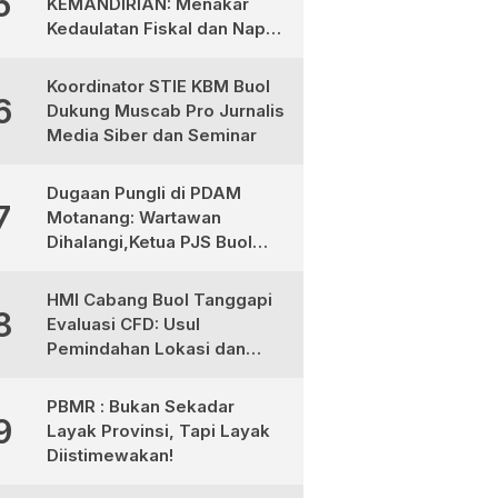
5
KEMANDIRIAN: Menakar
Kedaulatan Fiskal dan Napas
Ekonomi di Tanah Totabuan
Koordinator STIE KBM Buol
6
Dukung Muscab Pro Jurnalis
Media Siber dan Seminar
Dugaan Pungli di PDAM
7
Motanang: Wartawan
Dihalangi,Ketua PJS Buol
dan Aktivis Desak Evaluasi
Plt Dirut dan Tegakkan UU
HMI Cabang Buol Tanggapi
8
Pers
Evaluasi CFD: Usul
Pemindahan Lokasi dan
Libatkan Komunitas
Olahraga
PBMR : Bukan Sekadar
9
Layak Provinsi, Tapi Layak
Diistimewakan!