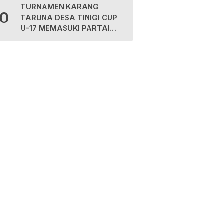
TURNAMEN KARANG
10
TARUNA DESA TINIGI CUP
U-17 MEMASUKI PARTAI
FINAL, PANITIA AJAK
MASYARAKAT JAGA
KEAMANAN DAN
SPORTIVITAS